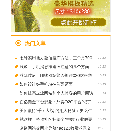
热门文章
七种实用地方微信推广方法，三个月700
10-13
0粉丝的秘诀
浅谈：手机消息推送应注意的几个方面
10-13
浮华过后，团购网站能否抓住020这根救
10-13
命稻草顺利转型？
如何设计好手机APP首页界面
10-13
如何提高企业网站和个人博客的用户回访
10-13
率
百亿美金平台想象：外卖O2O平台“饿了
10-13
么”如何实现半年10倍增速？
美团赢得“千团大战”的用人秘笈：要么牛
10-13
逼，要么滚蛋
就这样，移动社区把整个“把妹”行业颠覆
10-13
了！
谈谈网站被网址导航hao123收录的意义
08-21