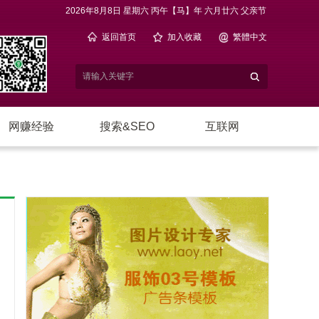
2026年8月8日 星期六 丙午【马】年 六月廿六 父亲节
返回首页
加入收藏
繁體中文
网赚经验
搜索&SEO
互联网
电子商务
站长休闲
网络编程