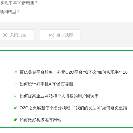
何实现半年10倍增速？
草顺利转型？
关闭页面
返回顶部
百亿美金平台想象：外卖O2O平台“饿了么”如何实现半年10
倍增速？
如何设计好手机APP首页界面
如何提高企业网站和个人博客的用户回访率
O2O之火燃遍每个细分领域，“我们的发型师”如何避免重蹈
覆辙？
如何做好县级地方网站