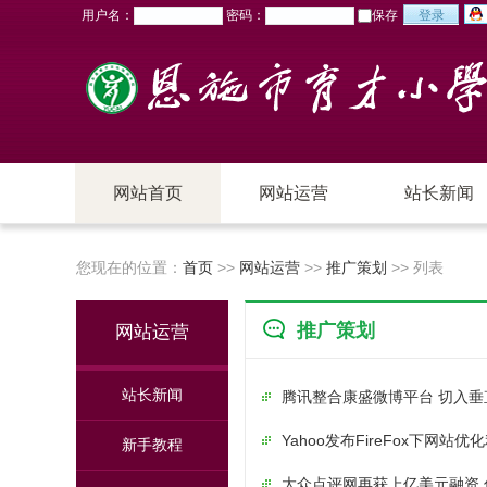
用户名：
密码：
保存
网站首页
网站运营
站长新闻
站长新闻
新手教程
您现在的位置：
首页
>>
网站运营
>>
推广策划
>> 列表
经验心得
访谈
推广策划
网站运营
推广策划
搜索&SEO
站长新闻
腾讯整合康盛微博平台 切入垂
Yahoo发布FireFox下网站优化
新手教程
大众点评网再获上亿美元融资 