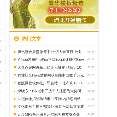
0
5
5
热门文章
5
腾讯整合康盛微博平台 切入垂直行业领
5
08-30
域
Yahoo发布FireFox下网站优化利器YSlow
08-30
6
大众点评网再获上亿美元融资 估值近10
08-30
6
亿美元
女性社区Hers爱物网获经纬中国数千万元
07-25
注资
盗版微软软件推广导航站 非法牟利1800
6
07-25
万案件破获
李晓东：CN域名开放个人注册为大势所
08-30
6
趋
世纪佳缘拟登陆纳市 冲刺国内婚恋网站
07-25
6
第一股
文化部对百度MP3等14家音乐网站立案查
07-25
处
百度MP3等违法音乐网站将被立案查处
6
06-06