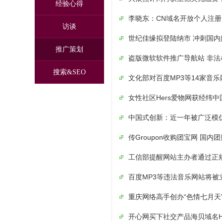
经验心得
李晓东：CN域名开放个人注
访谈
世纪佳缘拟登陆纳市 冲刺国
推广策划
盗版微软软件推广导航站 非法
搜索&SEO
文化部对百度MP3等14家音
女性社区Hers爱物网获经纬
中国式创新：近一年被广泛模仿
传Groupon收购团宝网 国
工信部提醒网站主办者通过正
百度MP3等违法音乐网站将被
重庆网络高手创办“色情七月天
开心网买下社交产品海贝域名HaiB