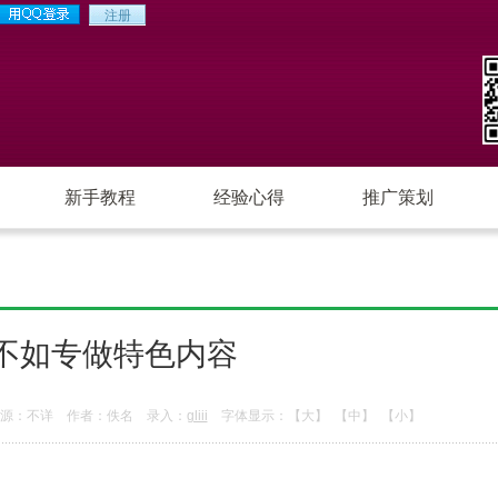
新手教程
经验心得
推广策划
不如专做特色内容
源：不详 作者：佚名 录入：
gliii
字体显示：
【大】
【中】
【小】