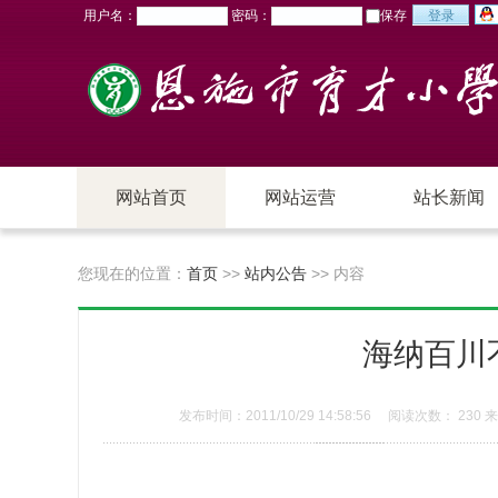
用户名：
密码：
保存
网站首页
网站运营
站长新闻
站长新闻
新手教程
您现在的位置：
首页
>>
站内公告
>> 内容
经验心得
访谈
海纳百川
推广策划
搜索&SEO
发布时间：2011/10/29 14:58:56 阅读次数：
230
来