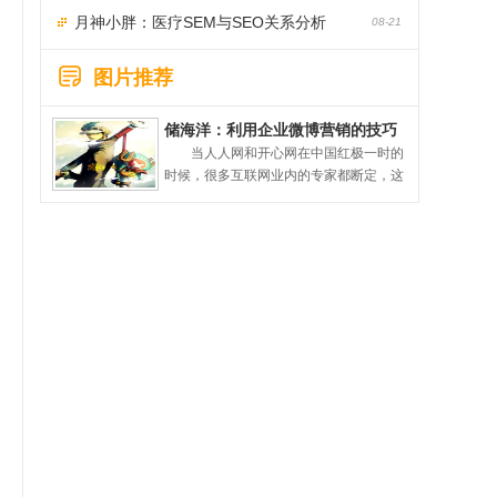
月神小胖：医疗SEM与SEO关系分析
08-21
图片推荐
储海洋：利用企业微博营销的技巧
实战分享
当人人网和开心网在中国红极一时的
时候，很多互联网业内的专家都断定，这
就是中国的SNS。时过境迁，当微博这一
新媒体在中国出现的那刻，谁也没想到，
如今微博在国内竟然是这样的火，正如腾
讯的马化腾所