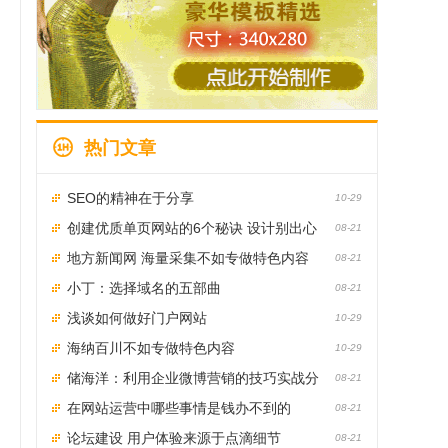
热门文章
SEO的精神在于分享
10-29
创建优质单页网站的6个秘诀 设计别出心
08-21
裁的单页网站
地方新闻网 海量采集不如专做特色内容
08-21
小丁：选择域名的五部曲
08-21
浅谈如何做好门户网站
10-29
海纳百川不如专做特色内容
10-29
储海洋：利用企业微博营销的技巧实战分
08-21
享
在网站运营中哪些事情是钱办不到的
08-21
论坛建设 用户体验来源于点滴细节
08-21