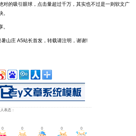
绝对的吸引眼球，点击量超过千万，其实也不过是一则软文广
快。
享。
 承德避暑山庄 A5站长首发，转载请注明，谢谢!
0
人表态：
0
0
0
0
0