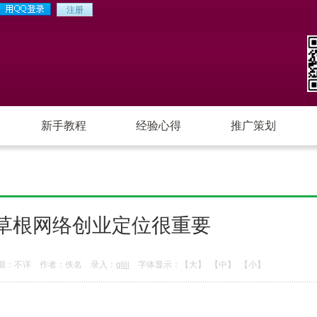
新手教程
经验心得
推广策划
草根网络创业定位很重要
源：不详 作者：佚名 录入：
gliii
字体显示：
【大】
【中】
【小】