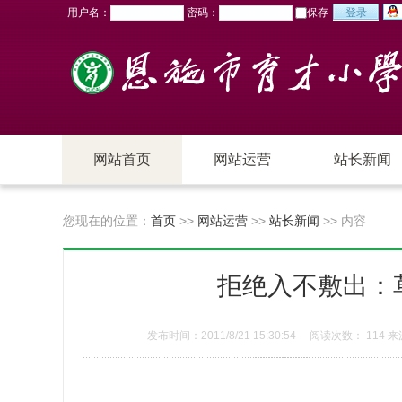
用户名：
密码：
保存
网站首页
网站运营
站长新闻
站长新闻
新手教程
您现在的位置：
首页
>>
网站运营
>>
站长新闻
>> 内容
经验心得
访谈
拒绝入不敷出：
推广策划
搜索&SEO
发布时间：2011/8/21 15:30:54 阅读次数：
114
来