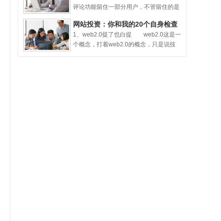
评论功能留住一部分用户，不管留住的是
率先推出VIP阅读群
想打广告的还是真心交流的探讨的，总之
网站投资：你和我的20个自身检查
一般都能够轻易留住一部分用户;可是企业
1、web2.0提了也白提 web2.0这是一
网站要想抓住回头用户就有点难度了，毕
个概念，打着web2.0的概念，只是说技
竟企业网站的局限性
术如何如何2.0，战略如何2.0，其实意义
真的不大。投资人需要的是一个网民能够
接受，并且很有特点的网站，能够满足