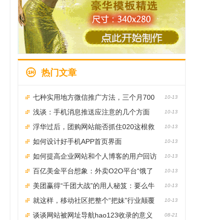
热门文章
七种实用地方微信推广方法，三个月700
10-13
0粉丝的秘诀
浅谈：手机消息推送应注意的几个方面
10-13
浮华过后，团购网站能否抓住020这根救
10-13
命稻草顺利转型？
如何设计好手机APP首页界面
10-13
如何提高企业网站和个人博客的用户回访
10-13
率
百亿美金平台想象：外卖O2O平台“饿了
10-13
么”如何实现半年10倍增速？
美团赢得“千团大战”的用人秘笈：要么牛
10-13
逼，要么滚蛋
就这样，移动社区把整个“把妹”行业颠覆
10-13
了！
谈谈网站被网址导航hao123收录的意义
08-21