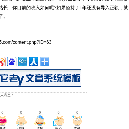
站长，你目前的收入如何呢?如果坚持了1年还没有导入正轨，就
了。
/content.php?ID=63
0
人表态：
0
0
0
0
0
很棒
愤怒
搞笑
恶心
不解