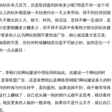
站长有几百万，但是取得盈利的有多少呢?用是不存一这个词
%以上的站长都是做一天站便付出一天义务劳动。得不到任何回报
入不敷出的人力、财力、时间。俗话说，坚持不懈一定成功，是
少也要能赚多少赚多少，但不得不说其中有着绝大部分的站长建
中更多的人认为网站初期不要投放广告，精心做流量才是王道。
验固然可贵，但任何时候赚钱意识是不可缺少的。如何定位一个
的一点点建议：
，草根们在网站建设中理应同样如此。在建设一个网站的时
，是靠联盟广告，还是靠赞助以及网络营销呢?网站建设多久的时
样的时候与付出持平，直到盈利。如果选择不到，就干脆等等再
这行上赚钱了，自己也头脑一热的便什么都不去思考，模仿着对
，相反更多的人输的一败涂地。如果你不是什么天才，就让自己
迟。