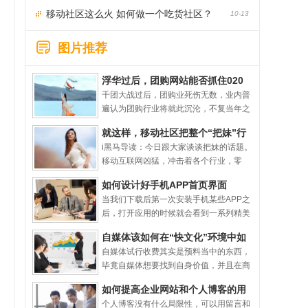
和作用
移动社区这么火 如何做一个吃货社区？
10-13
图片推荐
浮华过后，团购网站能否抓住020
这根救命稻草顺利转型？
千团大战过后，团购业死伤无数，业内普
遍认为团购行业将就此沉沦，不复当年之
勇。不想，O2O概念突然兴起，团购也顺
就这样，移动社区把整个“把妹”行
势抓住了这根救命稻草。从字面上理解，
业颠覆了！
i黑马导读：今日跟大家谈谈把妹的话题。
O2O简直就是为团购而生的。只不过团购
移动互联网凶猛，冲击着各个行业，零
借势O2O弯道超
售、服务、医疗... ...把妹这个行业也是一
如何设计好手机APP首页界面
样，从约会到结婚一条龙服务，都在进行
当我们下载后第一次安装手机某些APP之
深刻地变革。在创业家9月刊中，一共整
后，打开应用的时候就会看到一系列精美
合了70多
的界面，这就是手机APP的首页。这个手
自媒体该如何在“快文化”环境中如
机APP首页是我们开始使用APP之前用来
鱼得水
自媒体试行收费其实是预料当中的东西，
引导我们去使用的界面，这个界面可以告
毕竟自媒体想要找到自身价值，并且在商
诉我们这款A
业社会中保持独立的形态，收费或许是一
如何提高企业网站和个人博客的用
种比较好的方式。既能保证质量，也能给
户回访率
个人博客没有什么局限性，可以用留言和
予自己动力，何乐而不为。自从松松博客