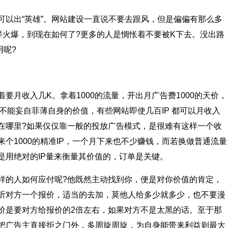
出“英雄”。网站建设一直说不要去跟风，但是偏偏有那么多
样火爆，到现在如何了?更多的人是惆怅着不要被K下去。没出路
用呢?
收入几K。拿着1000的流量，开出月广告费1000的天价，
也不能妄自菲薄自身的价值，有些网站即使几百IP 都可以月收入
在哪里?如果仅仅靠一般的投放广告模式，是很难有这样一个收
个1000的精准IP，一个月下来也不少赚钱，而若换做普通流量
是用绝对的IP量来衡量其价值的，订单是关键。
的人如何应付呢?他既然主动找到你，便是对你价值的肯定，
听对方一个报价，适当的去加，莫他人给多少就多少，也不要漫
价是要对方给报价的2倍左右，如果对方不是太黑的话。至于那
把广告主直接拒之门外，多周旋周旋，为自身能带来利益则最大