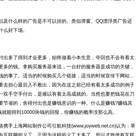
及什么样的广告是不可以挂的。类似弹窗、QQ漂浮类广告还
什么好下场。
出多了得到才会更多，始终做着小本生意，夺回也不会有着太
更多的钱。拿购买服务器来说，一台好的服务器是成功的关键，
钱的事了。适当的时候购买几个链接，适当的时候宣传下网站，
要去担心最后入不敷出，因为在这之前已经有着太多成功的例子
一双手空手付出，是难以有着太高成就的。当然也要把钱花在刀
要节省的，舍得付出也是赚钱意识的一种。什么是赚钱?赚钱其
钱就能得到10000块钱的回报，你赚钱的概率没那么高。
网站制作公司引航科技(www.joyweb.net.cn)认为：草
为互联网的义工，正因为这样的义工太多了，所以才致使有互联